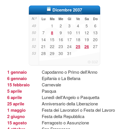
Dicembre 2037
N.º
Lu
Ma
Me
Gi
Ve
Sa
Do
1
2
3
4
5
6
49
7
8
9
10
11
12
13
50
14
15
16
17
18
19
20
51
21
22
23
24
25
26
27
52
28
29
30
31
53
1 gennaio
Capodanno o Primo dell'Anno
6 gennaio
Epifania o La Befana
15 febbraio
Carnevale
5 aprile
Pasqua
6 aprile
Lunedì dell'Angelo o Pasquetta
25 aprile
Anniversario della Liberazione
1 maggio
Festa dei Lavoratori o Festa del Lavoro
2 giugno
Festa della Repubblica
15 agosto
Ferragosto o Assunzione
4 ottobre
San Francesco