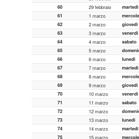
60
martedì
29 febbraio
61
mercole
1 marzo
62
giovedì
2 marzo
63
venerdì
3 marzo
64
sabato
4 marzo
65
domeni
5 marzo
66
lunedì
6 marzo
67
martedì
7 marzo
68
mercole
8 marzo
69
giovedì
9 marzo
70
venerdì
10 marzo
71
sabato
11 marzo
72
domeni
12 marzo
73
lunedì
13 marzo
74
martedì
14 marzo
75
mercole
15 marzo