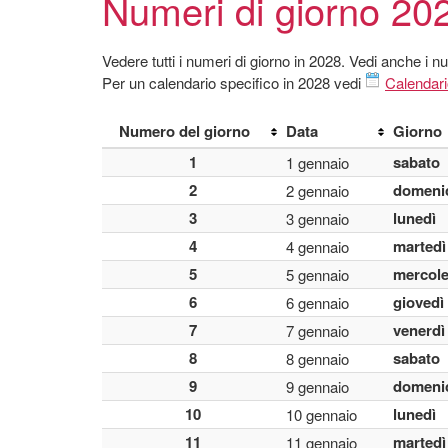
Numeri di giorno 20
Vedere tutti i numeri di giorno in 2028. Vedi anche i n
Per un calendario specifico in 2028 vedi
Calendar
Numero del giorno
Data
Giorno
1
sabato
1 gennaio
2
domeni
2 gennaio
3
lunedì
3 gennaio
4
martedì
4 gennaio
5
mercole
5 gennaio
6
giovedì
6 gennaio
7
venerdì
7 gennaio
8
sabato
8 gennaio
9
domeni
9 gennaio
10
lunedì
10 gennaio
11
martedì
11 gennaio