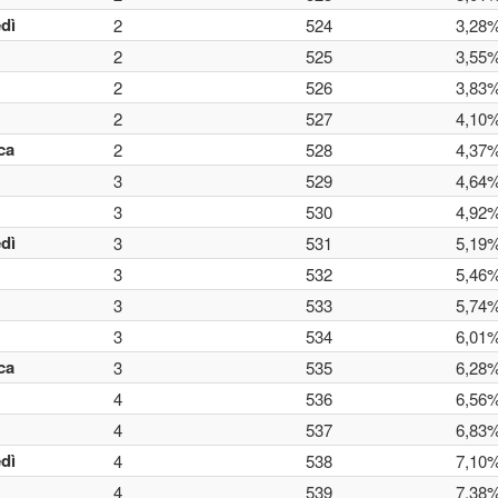
dì
2
524
3,28
2
525
3,55
2
526
3,83
2
527
4,10
ca
2
528
4,37
3
529
4,64
3
530
4,92
dì
3
531
5,19
3
532
5,46
3
533
5,74
3
534
6,01
ca
3
535
6,28
4
536
6,56
4
537
6,83
dì
4
538
7,10
4
539
7,38