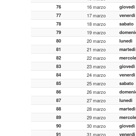
76
giovedì
16 marzo
77
venerdì
17 marzo
78
sabato
18 marzo
79
domeni
19 marzo
80
lunedì
20 marzo
81
martedì
21 marzo
82
mercole
22 marzo
83
giovedì
23 marzo
84
venerdì
24 marzo
85
sabato
25 marzo
86
domeni
26 marzo
87
lunedì
27 marzo
88
martedì
28 marzo
89
mercole
29 marzo
90
giovedì
30 marzo
91
venerdì
31 marzo