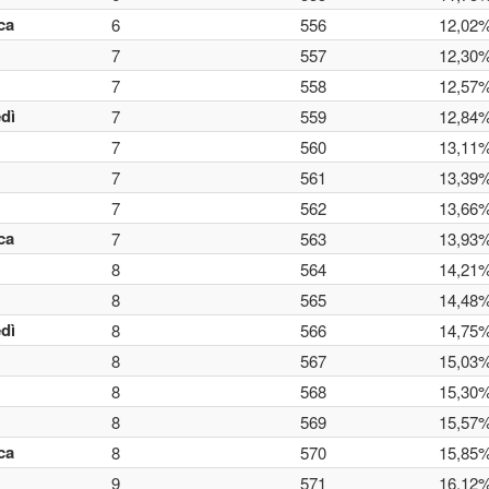
ca
6
556
12,02
7
557
12,30
7
558
12,57
dì
7
559
12,84
7
560
13,11
7
561
13,39
7
562
13,66
ca
7
563
13,93
8
564
14,21
8
565
14,48
dì
8
566
14,75
8
567
15,03
8
568
15,30
8
569
15,57
ca
8
570
15,85
9
571
16,12