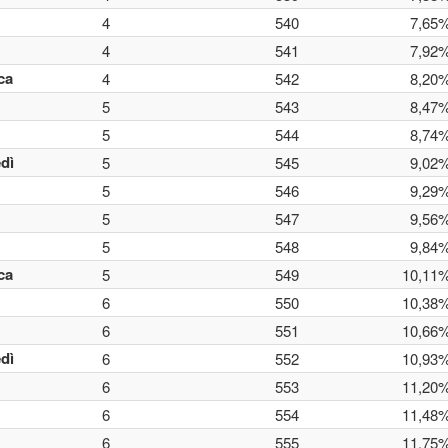
4
540
7,65
4
541
7,92
ca
4
542
8,20
5
543
8,47
5
544
8,74
dì
5
545
9,02
5
546
9,29
5
547
9,56
5
548
9,84
ca
5
549
10,11
6
550
10,38
6
551
10,66
dì
6
552
10,93
6
553
11,20
6
554
11,48
6
555
11,75