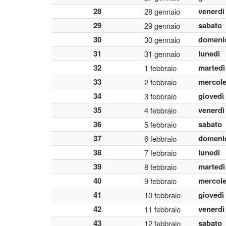
28
venerdì
28 gennaio
29
sabato
29 gennaio
30
domeni
30 gennaio
31
lunedì
31 gennaio
32
martedì
1 febbraio
33
mercole
2 febbraio
34
giovedì
3 febbraio
35
venerdì
4 febbraio
36
sabato
5 febbraio
37
domeni
6 febbraio
38
lunedì
7 febbraio
39
martedì
8 febbraio
40
mercole
9 febbraio
41
giovedì
10 febbraio
42
venerdì
11 febbraio
43
sabato
12 febbraio