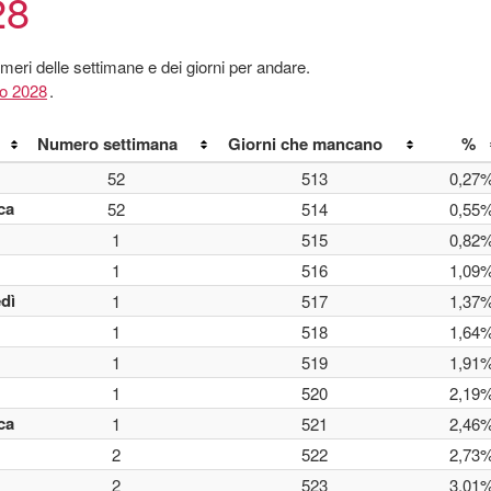
28
umeri delle settimane e dei giorni per andare.
io 2028
.
Numero settimana
Giorni che mancano
%
52
513
0,27
ca
52
514
0,55
1
515
0,82
1
516
1,09
dì
1
517
1,37
1
518
1,64
1
519
1,91
1
520
2,19
ca
1
521
2,46
2
522
2,73
2
523
3,01