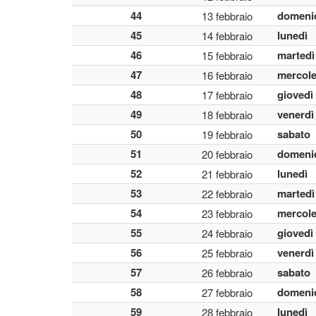
44
domeni
13 febbraio
45
lunedì
14 febbraio
46
martedì
15 febbraio
47
mercole
16 febbraio
48
giovedì
17 febbraio
49
venerdì
18 febbraio
50
sabato
19 febbraio
51
domeni
20 febbraio
52
lunedì
21 febbraio
53
martedì
22 febbraio
54
mercole
23 febbraio
55
giovedì
24 febbraio
56
venerdì
25 febbraio
57
sabato
26 febbraio
58
domeni
27 febbraio
59
lunedì
28 febbraio