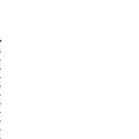
%
%
%
%
%
%
%
%
%
%
%