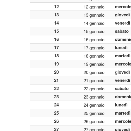
12
mercole
12 gennaio
13
giovedì
13 gennaio
14
venerdì
14 gennaio
15
sabato
15 gennaio
16
domeni
16 gennaio
17
lunedì
17 gennaio
18
martedì
18 gennaio
19
mercole
19 gennaio
20
giovedì
20 gennaio
21
venerdì
21 gennaio
22
sabato
22 gennaio
23
domeni
23 gennaio
24
lunedì
24 gennaio
25
martedì
25 gennaio
26
mercole
26 gennaio
27
giovedì
27 gennaio