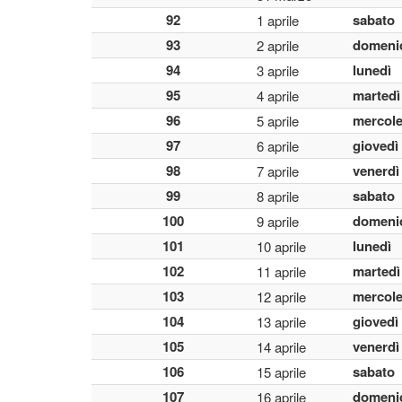
92
sabato
1 aprile
93
domeni
2 aprile
94
lunedì
3 aprile
95
martedì
4 aprile
96
mercole
5 aprile
97
giovedì
6 aprile
98
venerdì
7 aprile
99
sabato
8 aprile
100
domeni
9 aprile
101
lunedì
10 aprile
102
martedì
11 aprile
103
mercole
12 aprile
104
giovedì
13 aprile
105
venerdì
14 aprile
106
sabato
15 aprile
107
domeni
16 aprile