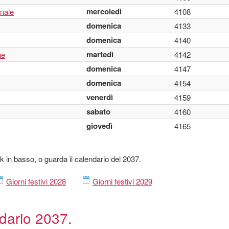
mercoledì
onale
4108
domenica
4133
domenica
4140
martedì
ne
4142
domenica
4147
domenica
4154
venerdì
4159
sabato
4160
giovedì
4165
ink in basso, o guarda il calendario del 2037.
Giorni festivi 2028
Giorni festivi 2029
ndario 2037.