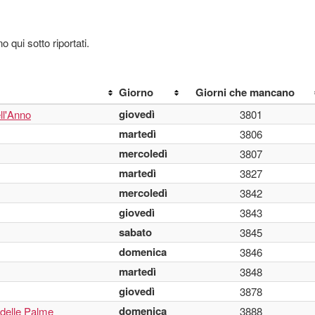
o qui sotto riportati.
Giorno
Giorni che mancano
giovedì
ll'Anno
3801
martedì
3806
mercoledì
3807
martedì
3827
mercoledì
3842
giovedì
3843
sabato
3845
domenica
3846
martedì
3848
giovedì
3878
domenica
delle Palme
3888