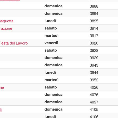
domenica
3888
domenica
3894
lunedì
asquetta
3895
sabato
erazione
3914
martedì
3917
venerdì
 Festa del Lavoro
3920
sabato
3928
domenica
3929
domenica
3943
lunedì
3944
martedì
3952
sabato
one
4026
domenica
4076
domenica
4097
domenica
ti
4105
lunedì
4106