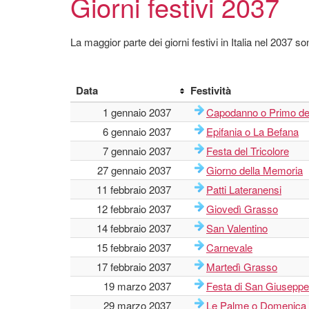
Giorni festivi 2037
La maggior parte dei giorni festivi in Italia nel 2037 son
Data
Festività
1 gennaio 2037
Capodanno o Primo de
6 gennaio 2037
Epifania o La Befana
7 gennaio 2037
Festa del Tricolore
27 gennaio 2037
Giorno della Memoria
11 febbraio 2037
Patti Lateranensi
12 febbraio 2037
Giovedì Grasso
14 febbraio 2037
San Valentino
15 febbraio 2037
Carnevale
17 febbraio 2037
Martedì Grasso
19 marzo 2037
Festa di San Giuseppe
29 marzo 2037
Le Palme o Domenica 