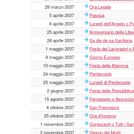
29 marzo 2037
Ora Legale
5 aprile 2037
Pasqua
6 aprile 2037
Lunedì dell'Angelo o P
25 aprile 2037
Anniversario della Lib
28 aprile 2037
Sa die de sa Sardigna
1 maggio 2037
Festa dei Lavoratori o
9 maggio 2037
Giorno Europeo
10 maggio 2037
Festa della Mamma
24 maggio 2037
Pentecoste
25 maggio 2037
Lunedì di Pentecoste
2 giugno 2037
Festa della Repubblica
15 agosto 2037
Ferragosto o Assunzi
4 ottobre 2037
San Francesco
25 ottobre 2037
Ora d'Inverno
1 novembre 2037
Ognissanti o Tutti i San
2 novembre 2037
Giorno dei Morti