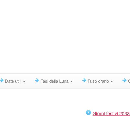
Date utili
Fasi della Luna
Fuso orario
Giorni festivi 2038