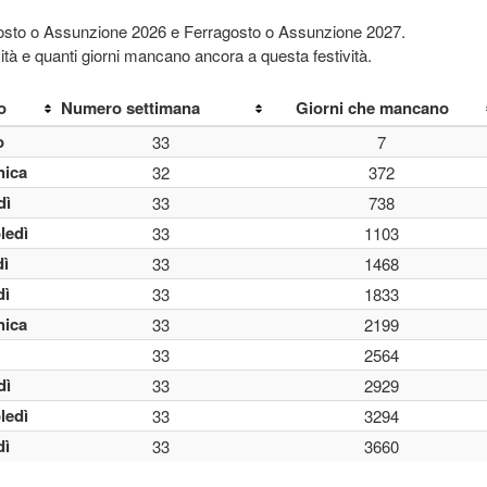
Ferragosto o Assunzione 2026 e Ferragosto o Assunzione 2027.
vità e quanti giorni mancano ancora a questa festività.
o
Numero settimana
Giorni che mancano
o
33
7
ica
32
372
dì
33
738
ledì
33
1103
dì
33
1468
dì
33
1833
ica
33
2199
33
2564
dì
33
2929
ledì
33
3294
dì
33
3660