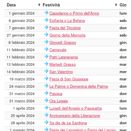
Data
Festività
Gior
1 gennaio 2024
Capodanno o Primo dell'Anno
lunedì
6 gennaio 2024
Epifania o La Befana
sabat
7 gennaio 2024
Festa del Tricolore
domen
27 gennaio 2024
Giorno della Memoria
sabat
8 febbraio 2024
Giovedì Grasso
giove
11 febbraio 2024
Carnevale
domen
11 febbraio 2024
Patti Lateranensi
domen
13 febbraio 2024
Martedì Grasso
marte
14 febbraio 2024
San Valentino
merco
19 marzo 2024
Festa di San Giuseppe
marte
24 marzo 2024
Le Palme o Domenica delle Palme
domen
31 marzo 2024
Pasqua
domen
31 marzo 2024
Ora Legale
domen
1 aprile 2024
Lunedì dell'Angelo o Pasquetta
lunedì
25 aprile 2024
Anniversario della Liberazione
giove
28 aprile 2024
Sa die de sa Sardigna
domen
1 maggio 2024
Festa dei Lavoratori o Festa del Lavoro
merco