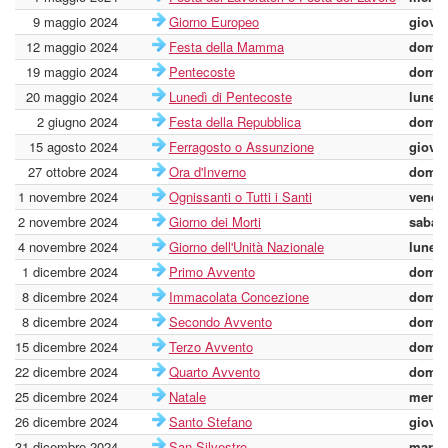
9 maggio 2024
Giorno Europeo
giove
12 maggio 2024
Festa della Mamma
domen
19 maggio 2024
Pentecoste
domen
20 maggio 2024
Lunedì di Pentecoste
lunedì
2 giugno 2024
Festa della Repubblica
domen
15 agosto 2024
Ferragosto o Assunzione
giove
27 ottobre 2024
Ora d'Inverno
domen
1 novembre 2024
Ognissanti o Tutti i Santi
vener
2 novembre 2024
Giorno dei Morti
sabat
4 novembre 2024
Giorno dell'Unità Nazionale
lunedì
1 dicembre 2024
Primo Avvento
domen
8 dicembre 2024
Immacolata Concezione
domen
8 dicembre 2024
Secondo Avvento
domen
15 dicembre 2024
Terzo Avvento
domen
22 dicembre 2024
Quarto Avvento
domen
25 dicembre 2024
Natale
merco
26 dicembre 2024
Santo Stefano
giove
31 dicembre 2024
San Silvestro
marte