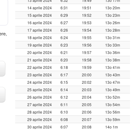
13 aprile 2024
6:32
19:49
13o 17m
14 aprile 2024
6:31
19:51
13o 20m
15 aprile 2024
6:29
19:52
13o 23m
16 aprile 2024
6:27
19:53
13o 26m
17 aprile 2024
6:26
19:54
13o 28m
ere,
18 aprile 2024
6:24
19:55
13o 31m
19 aprile 2024
6:23
19:56
13o 33m
20 aprile 2024
6:21
19:57
13o 36m
21 aprile 2024
6:20
19:58
13o 38m
22 aprile 2024
6:18
19:59
13o 41m
23 aprile 2024
6:17
20:00
13o 43m
24 aprile 2024
6:15
20:02
13o 47m
25 aprile 2024
6:14
20:03
13o 49m
26 aprile 2024
6:12
20:04
13o 52m
27 aprile 2024
6:11
20:05
13o 54m
28 aprile 2024
6:10
20:06
13o 56m
29 aprile 2024
6:08
20:07
13o 59m
30 aprile 2024
6:07
20:08
14o 1m