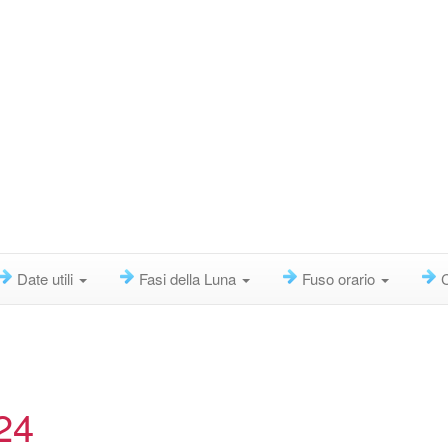
Date utili
Fasi della Luna
Fuso orario
24