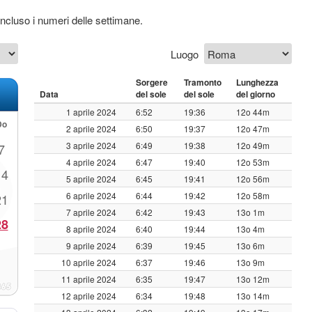
 incluso i numeri delle settimane.
Luogo
Sorgere
Tramonto
Lunghezza
Data
del sole
del sole
del giorno
1 aprile 2024
6:52
19:36
12o 44m
Do
2 aprile 2024
6:50
19:37
12o 47m
3 aprile 2024
6:49
19:38
12o 49m
7
4 aprile 2024
6:47
19:40
12o 53m
14
5 aprile 2024
6:45
19:41
12o 56m
6 aprile 2024
6:44
19:42
12o 58m
21
7 aprile 2024
6:42
19:43
13o 1m
28
8 aprile 2024
6:40
19:44
13o 4m
9 aprile 2024
6:39
19:45
13o 6m
10 aprile 2024
6:37
19:46
13o 9m
11 aprile 2024
6:35
19:47
13o 12m
12 aprile 2024
6:34
19:48
13o 14m