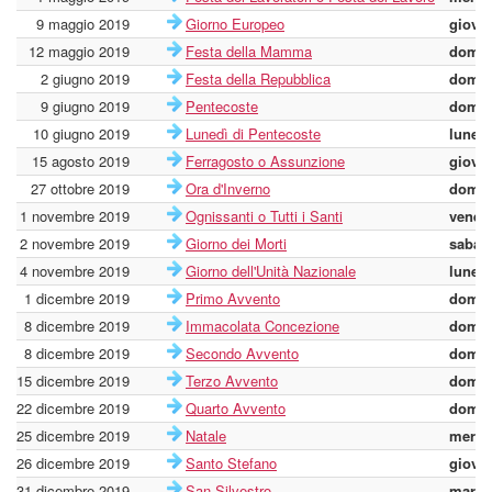
9 maggio 2019
Giorno Europeo
giove
12 maggio 2019
Festa della Mamma
domen
2 giugno 2019
Festa della Repubblica
domen
9 giugno 2019
Pentecoste
domen
10 giugno 2019
Lunedì di Pentecoste
lunedì
15 agosto 2019
Ferragosto o Assunzione
giove
27 ottobre 2019
Ora d'Inverno
domen
1 novembre 2019
Ognissanti o Tutti i Santi
vener
2 novembre 2019
Giorno dei Morti
sabat
4 novembre 2019
Giorno dell'Unità Nazionale
lunedì
1 dicembre 2019
Primo Avvento
domen
8 dicembre 2019
Immacolata Concezione
domen
8 dicembre 2019
Secondo Avvento
domen
15 dicembre 2019
Terzo Avvento
domen
22 dicembre 2019
Quarto Avvento
domen
25 dicembre 2019
Natale
merco
26 dicembre 2019
Santo Stefano
giove
31 dicembre 2019
San Silvestro
marte