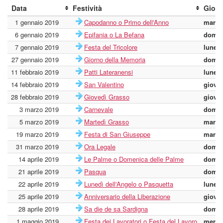
Data
Festività
Gior
1 gennaio 2019
Capodanno o Primo dell'Anno
marte
6 gennaio 2019
Epifania o La Befana
domen
7 gennaio 2019
Festa del Tricolore
lunedì
27 gennaio 2019
Giorno della Memoria
domen
11 febbraio 2019
Patti Lateranensi
lunedì
14 febbraio 2019
San Valentino
giove
28 febbraio 2019
Giovedì Grasso
giove
3 marzo 2019
Carnevale
domen
5 marzo 2019
Martedì Grasso
marte
19 marzo 2019
Festa di San Giuseppe
marte
31 marzo 2019
Ora Legale
domen
14 aprile 2019
Le Palme o Domenica delle Palme
domen
21 aprile 2019
Pasqua
domen
22 aprile 2019
Lunedì dell'Angelo o Pasquetta
lunedì
25 aprile 2019
Anniversario della Liberazione
giove
28 aprile 2019
Sa die de sa Sardigna
domen
1 maggio 2019
Festa dei Lavoratori o Festa del Lavoro
merco