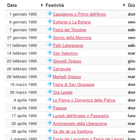
Data
Festività
Gior
1 gennaio 1995
Capodanno o Primo dell'Anno
domen
6 gennaio 1995
Epifania o La Befana
vener
7 gennaio 1995
Festa del Tricolore
sabat
27 gennaio 1995
Giorno della Memoria
vener
11 febbraio 1995
Patti Lateranensi
sabat
14 febbraio 1995
San Valentino
marte
23 febbraio 1995
Giovedì Grasso
giove
26 febbraio 1995
Carnevale
domen
28 febbraio 1995
Martedì Grasso
marte
19 marzo 1995
Festa di San Giuseppe
domen
26 marzo 1995
Ora Legale
domen
9 aprile 1995
Le Palme o Domenica delle Palme
domen
16 aprile 1995
Pasqua
domen
17 aprile 1995
Lunedì dell'Angelo o Pasquetta
lunedì
25 aprile 1995
Anniversario della Liberazione
marte
28 aprile 1995
Sa die de sa Sardigna
vener
1 maggio 1995
Festa dei Lavoratori o Festa del Lavoro
lunedì