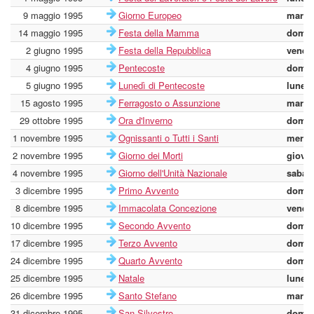
9 maggio 1995
Giorno Europeo
marte
14 maggio 1995
Festa della Mamma
domen
2 giugno 1995
Festa della Repubblica
vener
4 giugno 1995
Pentecoste
domen
5 giugno 1995
Lunedì di Pentecoste
lunedì
15 agosto 1995
Ferragosto o Assunzione
marte
29 ottobre 1995
Ora d'Inverno
domen
1 novembre 1995
Ognissanti o Tutti i Santi
merco
2 novembre 1995
Giorno dei Morti
giove
4 novembre 1995
Giorno dell'Unità Nazionale
sabat
3 dicembre 1995
Primo Avvento
domen
8 dicembre 1995
Immacolata Concezione
vener
10 dicembre 1995
Secondo Avvento
domen
17 dicembre 1995
Terzo Avvento
domen
24 dicembre 1995
Quarto Avvento
domen
25 dicembre 1995
Natale
lunedì
26 dicembre 1995
Santo Stefano
marte
31 dicembre 1995
San Silvestro
domen