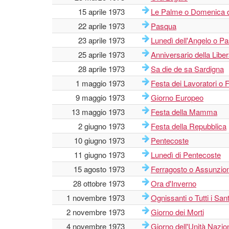
15 aprile 1973
Le Palme o Domenica d
22 aprile 1973
Pasqua
23 aprile 1973
Lunedì dell'Angelo o P
25 aprile 1973
Anniversario della Libe
28 aprile 1973
Sa die de sa Sardigna
1 maggio 1973
Festa dei Lavoratori o 
9 maggio 1973
Giorno Europeo
13 maggio 1973
Festa della Mamma
2 giugno 1973
Festa della Repubblica
10 giugno 1973
Pentecoste
11 giugno 1973
Lunedì di Pentecoste
15 agosto 1973
Ferragosto o Assunzio
28 ottobre 1973
Ora d'Inverno
1 novembre 1973
Ognissanti o Tutti i Sant
2 novembre 1973
Giorno dei Morti
4 novembre 1973
Giorno dell'Unità Nazio