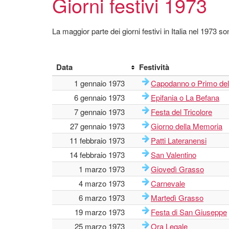
Giorni festivi 1973
La maggior parte dei giorni festivi in Italia nel 1973 son
Data
Festività
1 gennaio 1973
Capodanno o Primo del
6 gennaio 1973
Epifania o La Befana
7 gennaio 1973
Festa del Tricolore
27 gennaio 1973
Giorno della Memoria
11 febbraio 1973
Patti Lateranensi
14 febbraio 1973
San Valentino
1 marzo 1973
Giovedì Grasso
4 marzo 1973
Carnevale
6 marzo 1973
Martedì Grasso
19 marzo 1973
Festa di San Giuseppe
25 marzo 1973
Ora Legale