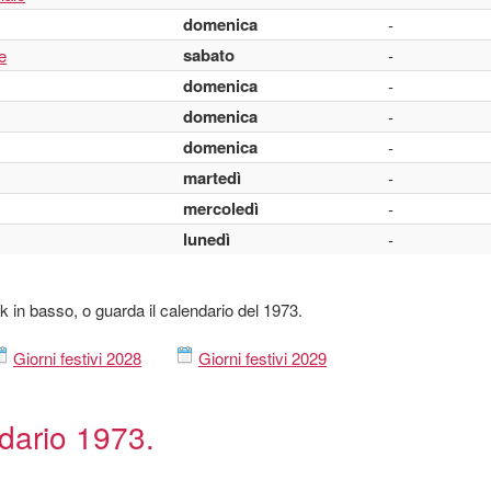
domenica
-
sabato
e
-
domenica
-
domenica
-
domenica
-
martedì
-
mercoledì
-
lunedì
-
ink in basso, o guarda il calendario del 1973.
Giorni festivi 2028
Giorni festivi 2029
ndario 1973.