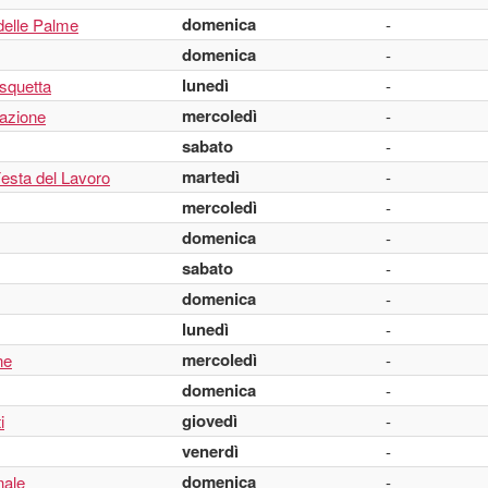
domenica
elle Palme
-
domenica
-
lunedì
asquetta
-
mercoledì
razione
-
sabato
-
martedì
Festa del Lavoro
-
mercoledì
-
domenica
-
sabato
-
domenica
-
lunedì
-
mercoledì
ne
-
domenica
-
giovedì
i
-
venerdì
-
domenica
nale
-