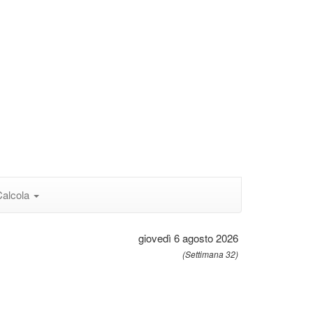
Calcola
giovedì 6 agosto 2026
(Settimana 32)