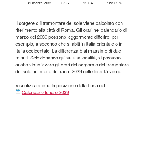
31 marzo 2039
6:55
19:34
12o 39m
Il sorgere o il tramontare del sole viene calcolato con
riferimento alla città di Roma. Gli orari nel calendario di
marzo del 2039 possono leggermente differire, per
esempio, a secondo che si abiti in Italia orientale o in
Italia occidentale. La differenza è al massimo di due
minuti. Selezionando qui su una località, si possono
anche visualizzare gli orari del sorgere e del tramontare
del sole nel mese di marzo 2039 nelle località vicine.
Visualizza anche la posizione della Luna nel
Calendario lunare 2039
.