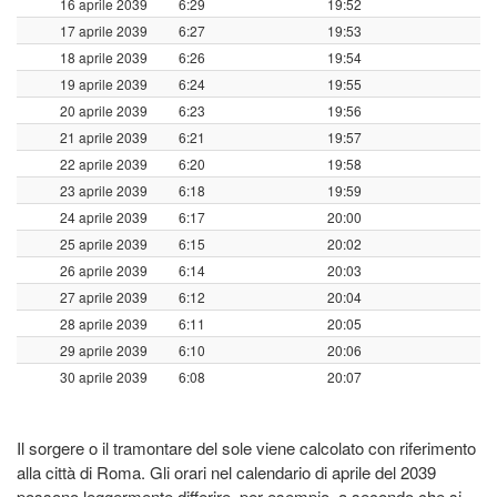
16 aprile 2039
6:29
19:52
17 aprile 2039
6:27
19:53
18 aprile 2039
6:26
19:54
19 aprile 2039
6:24
19:55
20 aprile 2039
6:23
19:56
21 aprile 2039
6:21
19:57
22 aprile 2039
6:20
19:58
23 aprile 2039
6:18
19:59
24 aprile 2039
6:17
20:00
25 aprile 2039
6:15
20:02
26 aprile 2039
6:14
20:03
27 aprile 2039
6:12
20:04
28 aprile 2039
6:11
20:05
29 aprile 2039
6:10
20:06
30 aprile 2039
6:08
20:07
Il sorgere o il tramontare del sole viene calcolato con riferimento
alla città di Roma. Gli orari nel calendario di aprile del 2039
possono leggermente differire, per esempio, a secondo che si