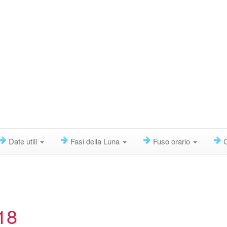
Date utili
Fasi della Luna
Fuso orario
18