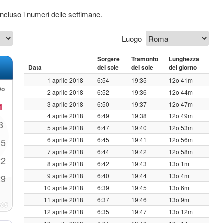
 incluso i numeri delle settimane.
Luogo
Sorgere
Tramonto
Lunghezza
Data
del sole
del sole
del giorno
1 aprile 2018
6:54
19:35
12o 41m
Do
2 aprile 2018
6:52
19:36
12o 44m
3 aprile 2018
6:50
19:37
12o 47m
1
4 aprile 2018
6:49
19:38
12o 49m
8
5 aprile 2018
6:47
19:40
12o 53m
6 aprile 2018
6:45
19:41
12o 56m
15
7 aprile 2018
6:44
19:42
12o 58m
22
8 aprile 2018
6:42
19:43
13o 1m
9 aprile 2018
6:40
19:44
13o 4m
29
10 aprile 2018
6:39
19:45
13o 6m
11 aprile 2018
6:37
19:46
13o 9m
12 aprile 2018
6:35
19:47
13o 12m