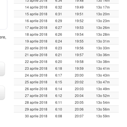
13 aprile 2018
6:34
19:48
13o 14m
14 aprile 2018
6:32
19:49
13o 17m
15 aprile 2018
6:31
19:51
13o 20m
16 aprile 2018
6:29
19:52
13o 23m
17 aprile 2018
6:27
19:53
13o 26m
18 aprile 2018
6:26
19:54
13o 28m
ere,
19 aprile 2018
6:24
19:55
13o 31m
20 aprile 2018
6:23
19:56
13o 33m
21 aprile 2018
6:21
19:57
13o 36m
22 aprile 2018
6:20
19:58
13o 38m
23 aprile 2018
6:18
19:59
13o 41m
24 aprile 2018
6:17
20:00
13o 43m
25 aprile 2018
6:15
20:02
13o 47m
26 aprile 2018
6:14
20:03
13o 49m
27 aprile 2018
6:12
20:04
13o 52m
28 aprile 2018
6:11
20:05
13o 54m
29 aprile 2018
6:10
20:06
13o 56m
30 aprile 2018
6:08
20:07
13o 59m