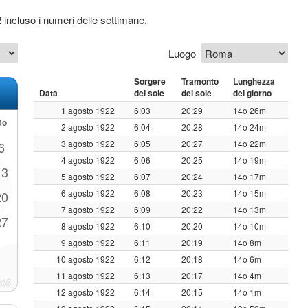
2 incluso i numeri delle settimane.
Luogo
Sorgere
Tramonto
Lunghezza
Data
del sole
del sole
del giorno
1 agosto 1922
6:03
20:29
14o 26m
Do
2 agosto 1922
6:04
20:28
14o 24m
3 agosto 1922
6:05
20:27
14o 22m
6
4 agosto 1922
6:06
20:25
14o 19m
13
5 agosto 1922
6:07
20:24
14o 17m
6 agosto 1922
6:08
20:23
14o 15m
20
7 agosto 1922
6:09
20:22
14o 13m
27
8 agosto 1922
6:10
20:20
14o 10m
9 agosto 1922
6:11
20:19
14o 8m
10 agosto 1922
6:12
20:18
14o 6m
11 agosto 1922
6:13
20:17
14o 4m
12 agosto 1922
6:14
20:15
14o 1m