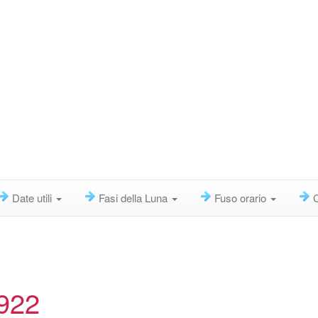
Date utili
Fasi della Luna
Fuso orario
1922