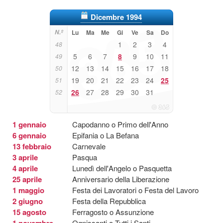
Dicembre 1994
N.º
Lu
Ma
Me
Gi
Ve
Sa
Do
1
2
3
4
48
5
6
7
8
9
10
11
49
12
13
14
15
16
17
18
50
19
20
21
22
23
24
25
51
26
27
28
29
30
31
52
1 gennaio
Capodanno o Primo dell'Anno
6 gennaio
Epifania o La Befana
13 febbraio
Carnevale
3 aprile
Pasqua
4 aprile
Lunedì dell'Angelo o Pasquetta
25 aprile
Anniversario della Liberazione
1 maggio
Festa dei Lavoratori o Festa del Lavoro
2 giugno
Festa della Repubblica
15 agosto
Ferragosto o Assunzione
1 novembre
Ognissanti o Tutti i Santi