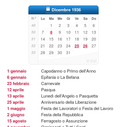
Dicembre 1936
N.º
Lu
Ma
Me
Gi
Ve
Sa
Do
1
2
3
4
5
6
49
7
8
9
10
11
12
13
50
14
15
16
17
18
19
20
51
21
22
23
24
25
26
27
52
28
29
30
31
53
1 gennaio
Capodanno o Primo dell'Anno
6 gennaio
Epifania o La Befana
23 febbraio
Carnevale
12 aprile
Pasqua
13 aprile
Lunedì dell'Angelo o Pasquetta
25 aprile
Anniversario della Liberazione
1 maggio
Festa dei Lavoratori o Festa del Lavoro
2 giugno
Festa della Repubblica
15 agosto
Ferragosto o Assunzione
1 novembre
Ognissanti o Tutti i Santi