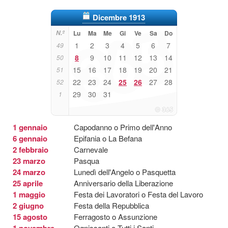
Dicembre 1913
N.º
Lu
Ma
Me
Gi
Ve
Sa
Do
1
2
3
4
5
6
7
49
8
9
10
11
12
13
14
50
15
16
17
18
19
20
21
51
22
23
24
25
26
27
28
52
29
30
31
1
1 gennaio
Capodanno o Primo dell'Anno
6 gennaio
Epifania o La Befana
2 febbraio
Carnevale
23 marzo
Pasqua
24 marzo
Lunedì dell'Angelo o Pasquetta
25 aprile
Anniversario della Liberazione
1 maggio
Festa dei Lavoratori o Festa del Lavoro
2 giugno
Festa della Repubblica
15 agosto
Ferragosto o Assunzione
1 novembre
Ognissanti o Tutti i Santi