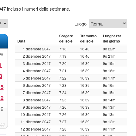
047 incluso i numeri delle settimane.
Luogo
Sorgere
Tramonto
Lunghezza
Data
del sole
del sole
del giorno
1 dicembre 2047
7:18
16:40
9o 22m
Do
2 dicembre 2047
7:19
16:40
9o 21m
3 dicembre 2047
7:20
16:39
9o 19m
1
4 dicembre 2047
7:21
16:39
9o 18m
8
5 dicembre 2047
7:22
16:39
9o 17m
6 dicembre 2047
7:23
16:39
9o 16m
15
7 dicembre 2047
7:24
16:39
9o 15m
22
8 dicembre 2047
7:25
16:39
9o 14m
9 dicembre 2047
7:26
16:39
9o 13m
29
10 dicembre 2047
7:26
16:39
9o 13m
11 dicembre 2047
7:27
16:39
9o 12m
12 dicembre 2047
7:28
16:39
9o 11m