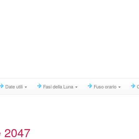
Date utili
Fasi della Luna
Fuso orario
e 2047