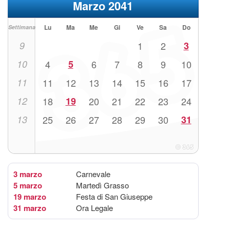
Marzo 2041
Lu
Ma
Me
Gi
Ve
Sa
Do
Settimana
9
1
2
3
10
4
5
6
7
8
9
10
11
11
12
13
14
15
16
17
12
18
19
20
21
22
23
24
13
25
26
27
28
29
30
31
3 marzo
Carnevale
5 marzo
Martedì Grasso
19 marzo
Festa di San Giuseppe
31 marzo
Ora Legale