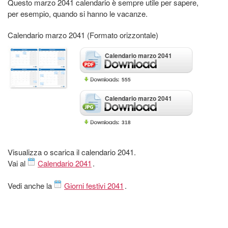
Questo marzo 2041 calendario è sempre utile per sapere,
per esempio, quando si hanno le vacanze.
Calendario marzo 2041 (Formato orizzontale)
Calendario marzo 2041
555
Calendario marzo 2041
318
Visualizza o scarica il calendario 2041.
Vai al
Calendario 2041
.
Vedi anche la
Giorni festivi 2041
.