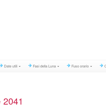
Date utili
Fasi della Luna
Fuso orario
e 2041