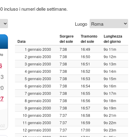
30 incluso i numeri delle settimane.
Luogo
Sorgere
Tramonto
Lunghezza
Data
del sole
del sole
del giorno
1 gennaio 2030
7:38
16:49
9o 11m
Do
2 gennaio 2030
7:38
16:50
9o 12m
3 gennaio 2030
7:38
16:51
9o 13m
6
4 gennaio 2030
7:38
16:52
9o 14m
13
5 gennaio 2030
7:38
16:53
9o 15m
6 gennaio 2030
7:38
16:54
9o 16m
20
7 gennaio 2030
7:38
16:55
9o 17m
27
8 gennaio 2030
7:38
16:56
9o 18m
9 gennaio 2030
7:38
16:57
9o 19m
10 gennaio 2030
7:37
16:58
9o 21m
11 gennaio 2030
7:37
16:59
9o 22m
12 gennaio 2030
7:37
17:00
9o 23m