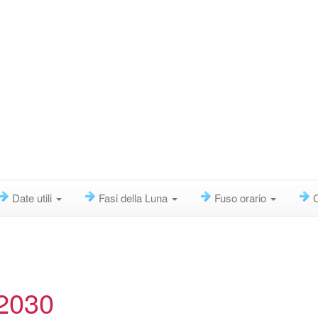
Date utili
Fasi della Luna
Fuso orario
 2030