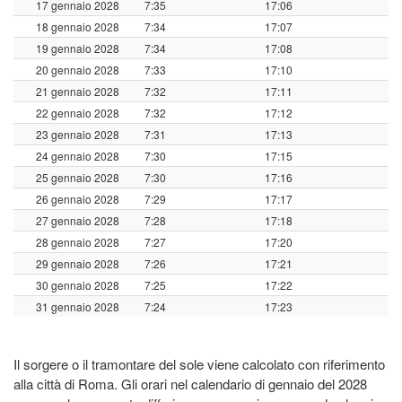
17 gennaio 2028
7:35
17:06
18 gennaio 2028
7:34
17:07
19 gennaio 2028
7:34
17:08
20 gennaio 2028
7:33
17:10
21 gennaio 2028
7:32
17:11
22 gennaio 2028
7:32
17:12
23 gennaio 2028
7:31
17:13
24 gennaio 2028
7:30
17:15
25 gennaio 2028
7:30
17:16
26 gennaio 2028
7:29
17:17
27 gennaio 2028
7:28
17:18
28 gennaio 2028
7:27
17:20
29 gennaio 2028
7:26
17:21
30 gennaio 2028
7:25
17:22
31 gennaio 2028
7:24
17:23
Il sorgere o il tramontare del sole viene calcolato con riferimento
alla città di Roma. Gli orari nel calendario di gennaio del 2028