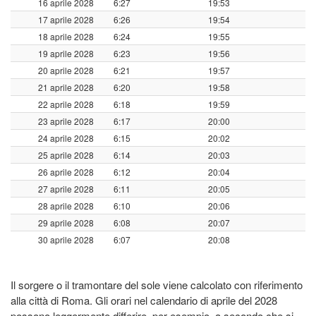
16 aprile 2028
6:27
19:53
17 aprile 2028
6:26
19:54
18 aprile 2028
6:24
19:55
19 aprile 2028
6:23
19:56
20 aprile 2028
6:21
19:57
21 aprile 2028
6:20
19:58
22 aprile 2028
6:18
19:59
23 aprile 2028
6:17
20:00
24 aprile 2028
6:15
20:02
25 aprile 2028
6:14
20:03
26 aprile 2028
6:12
20:04
27 aprile 2028
6:11
20:05
28 aprile 2028
6:10
20:06
29 aprile 2028
6:08
20:07
30 aprile 2028
6:07
20:08
Il sorgere o il tramontare del sole viene calcolato con riferimento
alla città di Roma. Gli orari nel calendario di aprile del 2028
possono leggermente differire, per esempio, a secondo che si