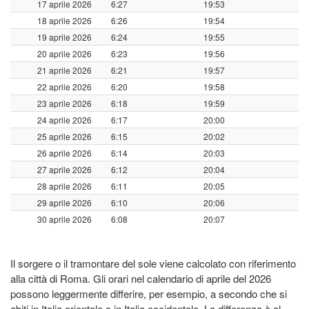
17 aprile 2026
6:27
19:53
18 aprile 2026
6:26
19:54
19 aprile 2026
6:24
19:55
20 aprile 2026
6:23
19:56
21 aprile 2026
6:21
19:57
22 aprile 2026
6:20
19:58
23 aprile 2026
6:18
19:59
24 aprile 2026
6:17
20:00
25 aprile 2026
6:15
20:02
26 aprile 2026
6:14
20:03
27 aprile 2026
6:12
20:04
28 aprile 2026
6:11
20:05
29 aprile 2026
6:10
20:06
30 aprile 2026
6:08
20:07
Il sorgere o il tramontare del sole viene calcolato con riferimento
alla città di Roma. Gli orari nel calendario di aprile del 2026
possono leggermente differire, per esempio, a secondo che si
abiti in Italia orientale o in Italia occidentale. La differenza è al