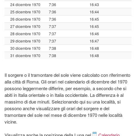
24 dicembre 1970
7:36
16:43
25 dicembre 1970
7:36
16:44
26 dicembre 1970
7:36
16:45
27 dicembre 1970
7:37
16:45
28 dicembre 1970
7:37
16:46
29 dicembre 1970
7:37
16:47
30 dicembre 1970
7:38
16:48
31 dicembre 1970
7:38
16:48
Il sorgere o il tramontare del sole viene calcolato con riferimento
alla città di Roma. Gli orari nel calendario di dicembre del 1970
possono leggermente differire, per esempio, a secondo che si
abiti in Italia orientale o in Italia occidentale. La differenza è al
massimo di due minuti. Selezionando qui su una località, si
possono anche visualizzare gli orari del sorgere e del
tramontare del sole nel mese di dicembre 1970 nelle località
vicine.
Visualizza anche la posizione della Luna nel
Calendario