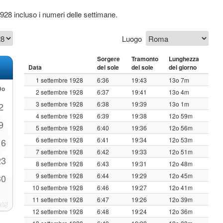
1928 incluso i numeri delle settimane.
Luogo
Sorgere
Tramonto
Lunghezza
Data
del sole
del sole
del giorno
1 settembre 1928
6:36
19:43
13o 7m
Do
2 settembre 1928
6:37
19:41
13o 4m
3 settembre 1928
6:38
19:39
13o 1m
2
4 settembre 1928
6:39
19:38
12o 59m
9
5 settembre 1928
6:40
19:36
12o 56m
6 settembre 1928
6:41
19:34
12o 53m
16
7 settembre 1928
6:42
19:33
12o 51m
23
8 settembre 1928
6:43
19:31
12o 48m
9 settembre 1928
6:44
19:29
12o 45m
30
10 settembre 1928
6:46
19:27
12o 41m
11 settembre 1928
6:47
19:26
12o 39m
12 settembre 1928
6:48
19:24
12o 36m