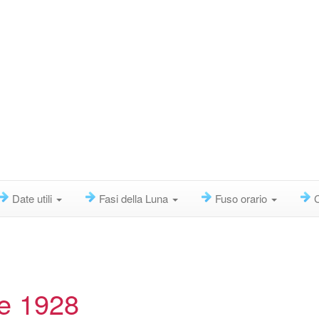
Date utili
Fasi della Luna
Fuso orario
re 1928