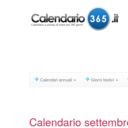
Calendario a portata di mano per 365 giorni!
Calendari annuali
Giorni festivi
Calendario settemb