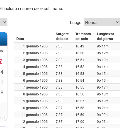
06 incluso i numeri delle settimane.
Luogo
Sorgere
Tramonto
Lunghezza
Data
del sole
del sole
del giorno
1 gennaio 1906
7:38
16:49
9o 11m
Do
2 gennaio 1906
7:38
16:50
9o 12m
3 gennaio 1906
7:38
16:51
9o 13m
7
4 gennaio 1906
7:38
16:52
9o 14m
14
5 gennaio 1906
7:38
16:53
9o 15m
6 gennaio 1906
7:38
16:54
9o 16m
21
7 gennaio 1906
7:38
16:55
9o 17m
28
8 gennaio 1906
7:38
16:56
9o 18m
9 gennaio 1906
7:38
16:57
9o 19m
10 gennaio 1906
7:37
16:58
9o 21m
11 gennaio 1906
7:37
16:59
9o 22m
12 gennaio 1906
7:37
17:00
9o 23m