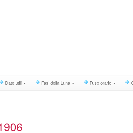
Date utili
Fasi della Luna
Fuso orario
 1906